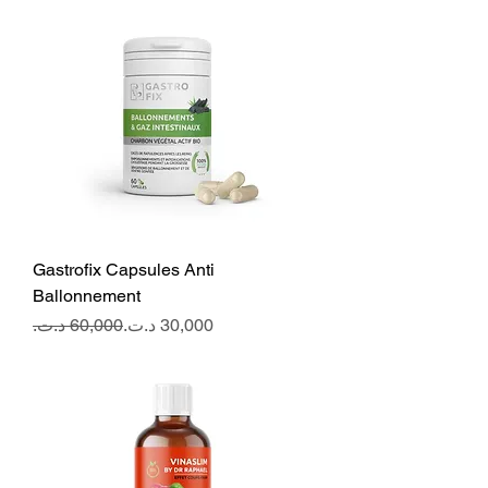
Gastrofix Capsules Anti
Ballonnement
Regular Price
Sale Price