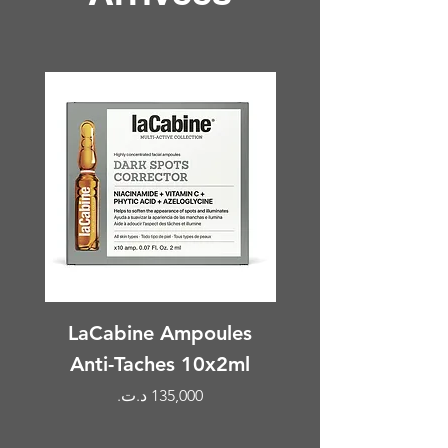
LaCabine Ampoules
La Cabine Ampo
Anti-Taches 10x2ml
Reviving Elixir 1
Price