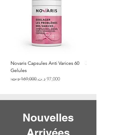
Novaris Capsules Anti Varices 60
Xtra Mince Bruleure De
Gelules
Price
Regular Price
Sale Price
Nouvelles
Arrivées