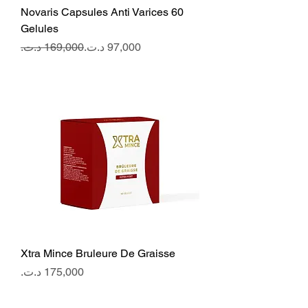
Novaris Capsules Anti Varices 60
Gelules
Regular Price
Sale Price
Xtra Mince Bruleure De Graisse
Price